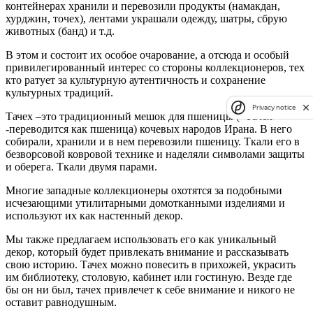
контейнерах хранили и перевозили продукты (намакдан,
хурджин, точех), лентами украшали одежду, шатры, сбрую
животных (банд) и т.д.
В этом и состоит их особое очарование, а отсюда и особый
привилегированный интерес со стороны коллекционеров, тех
кто ратует за культурную аутентичность и сохранение
культурных традиций.
Privacy notice
Тачех –это традиционный мешок для пшеницы («Тачех»
-переводится как пшеница) кочевых народов Ирана. В него
собирали, хранили и в нем перевозили пшеницу. Ткали его в
безворсовой ковровой технике и наделяли символами защиты
и оберега. Ткали двумя парами.
Многие западные коллекционеры охотятся за подобными
исчезающими утилитарными домотканными изделиями и
используют их как настенный декор.
Мы также предлагаем использовать его как уникальный
декор, который будет привлекать внимание и рассказывать
свою историю. Тачех можно повесить в прихожей, украсить
им библиотеку, столовую, кабинет или гостиную. Везде где
бы он ни был, тачех привлечет к себе внимание и никого не
оставит равнодушным.