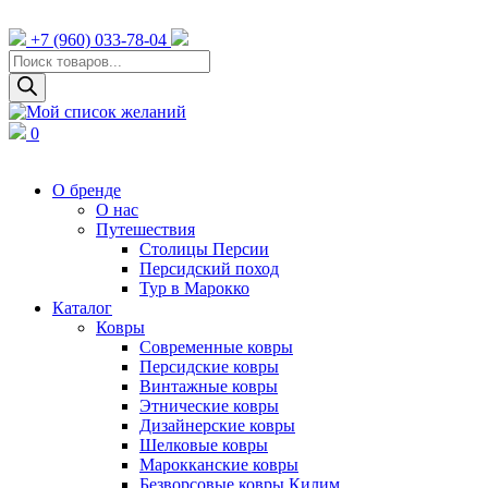
+7 (960) 033-78-04
Поиск
товаров
0
О бренде
О нас
Путешествия
Столицы Персии
Персидский поход
Тур в Марокко
Каталог
Ковры
Cовременные ковры
Персидские ковры
Винтажные ковры
Этнические ковры
Дизайнерские ковры
Шелковые ковры
Марокканские ковры
Безворсовые ковры Килим