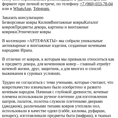
формате при личной встрече, по телефону
+7 (960) 033-78-04
или в
WhatsApp
,
Telegram.
Заказать консультацию
Безворсовые ковры Килим
Винтажные ковры
Каталог
ковров
Предметы декора, картины и винтажные
коврики
Этнические ковры
В коллекцию «АРТЕФАКТЫ» мы собрали уникальные
антикварные и винтажные изделия, созданные кочевыми
народами Ирана.
В отличие от ковров, к которым мы привыкли относиться как
к предмету декора, для кочевников ковер – главный атрибут
кочевой жизни, друг, защитник, а для многих и способ
выживания в суровых условиях.
Трудно не согласиться с теми учеными, которые считают, что
ковроткачество изначально было изобретено и развито
кочевым народом. Начиная с глубокой древности, кочевые
племена использовали ручное плетение для изготовления
шатров, палаток, полотна служили плетеными дверьми
(джеджим), различными типами ковров утепляли пол,
использовали в качестве одеял (габбе, килимы, руфарши,
кенарех), изготавливали предметы быта (мафраш), в тканых