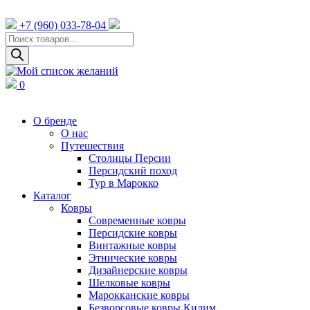
+7 (960) 033-78-04
Поиск
товаров
0
О бренде
О нас
Путешествия
Столицы Персии
Персидский поход
Тур в Марокко
Каталог
Ковры
Cовременные ковры
Персидские ковры
Винтажные ковры
Этнические ковры
Дизайнерские ковры
Шелковые ковры
Марокканские ковры
Безворсовые ковры Килим