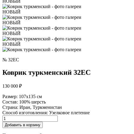
НОВЫЙ
НОВЫЙ
НОВЫЙ
НОВЫЙ
НОВЫЙ
№ 32EC
Коврик туркменский 32EC
130 000
₽
Размер:
107х135 см
Состав:
100% шерсть
Страна:
Иран, Туркменистан
Способ изготовления:
Узелковое плетение
Количество
товара
Добавить в корзину
Коврик
туркменский