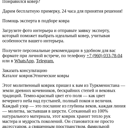
Понравился ковер?
Дарим бесплатную примерку, 24 часа для принятия решения!
Помощь эксперта в подборе ковра
Загрузите фото интерьера и отправьте заявку эксперту,
который поможет выбрать идеальный ковер, учитывая
особенности вашего интерьера.
Получите персональные рекомендации в удобном для вас
формате при личной встрече, по телефону
+7 (960) 033-78-04
или в
WhatsApp
,
Telegram.
Заказать консультацию
Каталог ковров
Этнические ковры
Этот молитвенный коврик пришел к вам из Туркменистана —
земли древних кочевников, бескрайних степей и вековых
традиций. Темно-красный цвет его поля — как цвет
вечернего неба над пустыней, полный покоя и величия.
Каждый узор — это послание из глубины веков, каждая линия
— молитва, застывшая в шерсти. Сотканный из 100%
натурального материала, этот коврик хранит тепло рук
мастера и мудрость поколений. Он становится не просто
аксессуаром, а священным пространством, фамильной