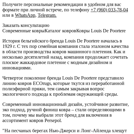
Получите персональные рекомендации в удобном для вас
формате при личной встрече, по телефону
+7 (960) 033-78-04
или в
WhatsApp
,
Telegram.
Заказать консультацию
Cовременные ковры
Каталог ковров
Ковры Louis De Poortere
История бельгийского бренда Louis De Poortere началась в
1929 г. С тех пор семейная компания стала эталоном качества
в области производства ковров машинного плетения. Как и
несколько десятилетий назад, компания продолжает сочетать
плоское жаккардовое плетение с модным дизайном и
инновациями.
Четвертое поколение бренда Louis De Poortere представило
линию ковров ECOrugs, которые ткутся из переработанной
полиэфирной пряжи, тем самым закрывая вопрос
экологичного подхода к проблемам окружающей среды.
Современный инновационный дизайн, устойчивое развитие,
эко подход, ручной финиш ковра – стали определяющими в
том, почему мы выбрали этот бренд для включения в
ассортимент ковров Persepol.
"На песчаных берегах Нью-Джерси и Лонг-Айленда хлещут