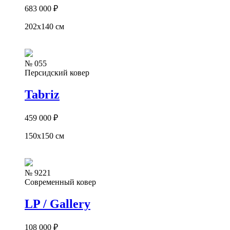
683 000
₽
202x140 см
№ 055
Персидский ковер
Tabriz
459 000
₽
150x150 см
№ 9221
Современный ковер
LP / Gallery
108 000
₽