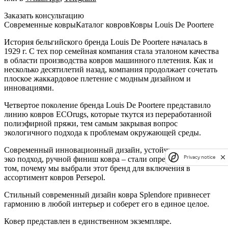
Заказать консультацию
Cовременные ковры
Каталог ковров
Ковры Louis De Poortere
История бельгийского бренда Louis De Poortere началась в
1929 г. С тех пор семейная компания стала эталоном качества
в области производства ковров машинного плетения. Как и
несколько десятилетий назад, компания продолжает сочетать
плоское жаккардовое плетение с модным дизайном и
инновациями.
Четвертое поколение бренда Louis De Poortere представило
линию ковров ECOrugs, которые ткутся из переработанной
полиэфирной пряжи, тем самым закрывая вопрос
экологичного подхода к проблемам окружающей среды.
Современный инновационный дизайн, устойчивое развитие,
Privacy notice
эко подход, ручной финиш ковра – стали определяющими в
том, почему мы выбрали этот бренд для включения в
ассортимент ковров Persepol.
Стильный современный дизайн ковра Splendore привнесет
гармонию в любой интерьер и соберет его в единое целое.
Ковер представлен в единственном экземпляре.