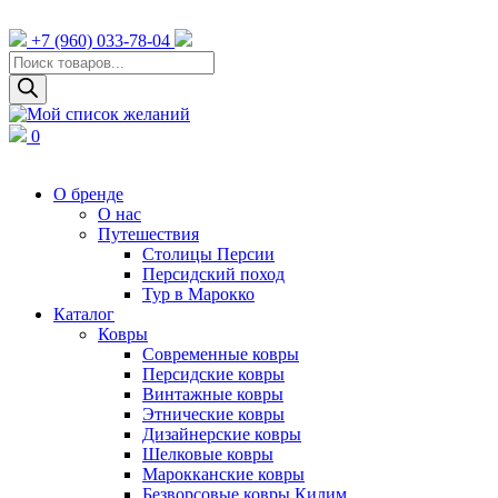
+7 (960) 033-78-04
Поиск
товаров
0
О бренде
О нас
Путешествия
Столицы Персии
Персидский поход
Тур в Марокко
Каталог
Ковры
Cовременные ковры
Персидские ковры
Винтажные ковры
Этнические ковры
Дизайнерские ковры
Шелковые ковры
Марокканские ковры
Безворсовые ковры Килим