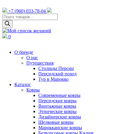
+7 (960) 033-78-04
Поиск
товаров
0
О бренде
О нас
Путешествия
Столицы Персии
Персидский поход
Тур в Марокко
Каталог
Ковры
Cовременные ковры
Персидские ковры
Винтажные ковры
Этнические ковры
Дизайнерские ковры
Шелковые ковры
Марокканские ковры
Безворсовые ковры Килим