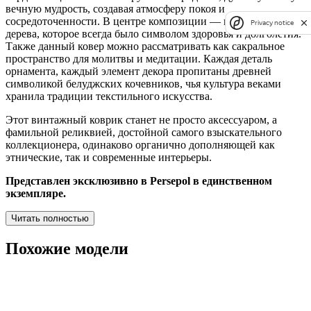
вечную мудрость, создавая атмосферу покоя и
сосредоточенности. В центре композиции — изображение
Privacy notice
дерева, которое всегда было символом здоровья и долголетия.
Также данный ковер можно рассматривать как сакральное
пространство для молитвы и медитации. Каждая деталь
орнамента, каждый элемент декора пропитаны древней
символикой белуджских кочевников, чья культура веками
хранила традиции текстильного искусства.
Этот винтажный коврик станет не просто аксессуаром, а
фамильной реликвией, достойной самого взыскательного
коллекционера, одинаково органично дополняющей как
этнические, так и современные интерьеры.
Представлен эксклюзивно в Persepol в единственном
экземпляре.
Читать полностью
Похожие модели