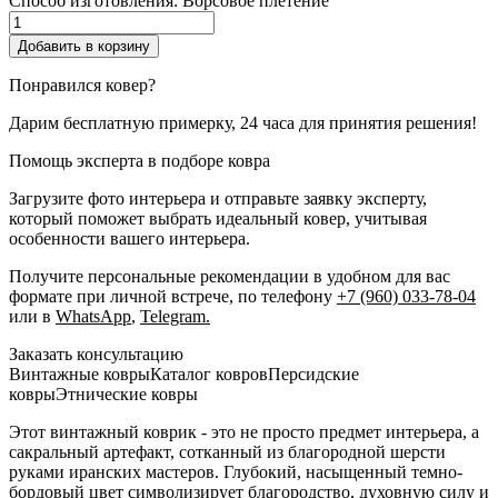
Способ изготовления:
Ворсовое плетение
Количество
товара
Добавить в корзину
Молитвенный
коврик
Понравился ковер?
«Древо
жизни»,
Дарим бесплатную примерку, 24 часа для принятия решения!
Винтажный
ковер
Помощь эксперта в подборе ковра
Загрузите фото интерьера и отправьте заявку эксперту,
который поможет выбрать идеальный ковер, учитывая
особенности вашего интерьера.
Получите персональные рекомендации в удобном для вас
формате при личной встрече, по телефону
+7 (960) 033-78-04
или в
WhatsApp
,
Telegram.
Заказать консультацию
Винтажные ковры
Каталог ковров
Персидские
ковры
Этнические ковры
Этот винтажный коврик - это не просто предмет интерьера, а
сакральный артефакт, сотканный из благородной шерсти
руками иранских мастеров. Глубокий, насыщенный темно-
бордовый цвет символизирует благородство, духовную силу и