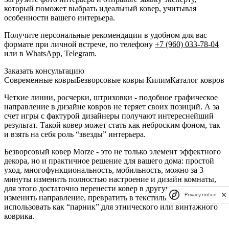
который поможет выбрать идеальный ковер, учитывая
особенности вашего интерьера.
Получите персональные рекомендации в удобном для вас
формате при личной встрече, по телефону
+7 (960) 033-78-04
или в
WhatsApp
,
Telegram.
Заказать консультацию
Cовременные ковры
Безворсовые ковры Килим
Каталог ковров
Четкие линии, росчерки, штриховки - подобное графическое
направление в дизайне ковров не теряет своих позиций. А за
счет игры с фактурой дизайнеры получают интереснейший
результат. Такой ковер может стать как неброским фоном, так
и взять на себя роль “звезды” интерьера.
Безворсовый ковер Morze - это не только элемент эффектного
декора, но и практичное решение для вашего дома: простой
уход, многофункциональность, мобильность, можно за 3
минуты изменить полностью настроение и дизайн комнаты,
для этого достаточно перенести ковер в другую комнату,
Privacy notice
изменить направление, превратить в текстильный декор, или
использовать как “парник” для этнического или винтажного
коврика.