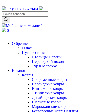
+7 (960) 033-78-04
Поиск
товаров
0
О бренде
О нас
Путешествия
Столицы Персии
Персидский поход
Тур в Марокко
Каталог
Ковры
Cовременные ковры
Персидские ковры
Винтажные ковры
Этнические ковры
Дизайнерские ковры
Шелковые ковры
Марокканские ковры
Безворсовые ковры Килим