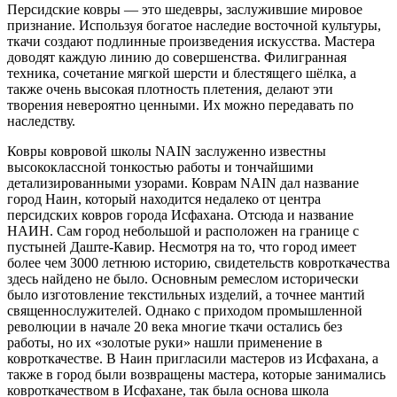
Персидские ковры — это шедевры, заслужившие мировое
признание. Используя богатое наследие восточной культуры,
ткачи создают подлинные произведения искусства. Мастера
доводят каждую линию до совершенства. Филигранная
техника, сочетание мягкой шерсти и блестящего шёлка, а
также очень высокая плотность плетения, делают эти
творения невероятно ценными. Их можно передавать по
наследству.
Ковры ковровой школы NAIN заслуженно известны
высококлассной тонкостью работы и тончайшими
детализированными узорами. Коврам NAIN дал название
город Наин, который находится недалеко от центра
персидских ковров города Исфахана. Отсюда и название
НАИН. Сам город небольшой и расположен на границе с
пустыней Даште-Кавир. Несмотря на то, что город имеет
более чем 3000 летнюю историю, свидетельств ковроткачества
здесь найдено не было. Основным ремеслом исторически
было изготовление текстильных изделий, а точнее мантий
священнослужителей. Однако с приходом промышленной
революции в начале 20 века многие ткачи остались без
работы, но их «золотые руки» нашли применение в
ковроткачестве. В Наин пригласили мастеров из Исфахана, а
также в город были возвращены мастера, которые занимались
ковроткачеством в Исфахане, так была основа школа