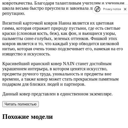
ковроткачества. Благодаря талантливым учителям и ученикам
школа весьма быстро преуспела и завоевала любовь и
Privacy notice
репутацию.
Визитной карточкой ковров Наина является их цветовая
гамма, которая отражает природу пустыни, где есть светлые
краски (слоновая кость, беж), как фон, и вьющиеся узоры,
пальметты сине-голубых, зеленых оттенков. Фишкой этих
ковров является и то, что каждый узор обводится шелковой
нитью, которая очень тонко подсвечивает его, намекая на его
изящество и искусность.
Красивейший иранский ковер NAIN станет достойным
украшением интерьера, в котором ценятся искусство,
предметы ручного труда, уникальность и предметы вне
времени, а также ковер может стать прекрасным памятным
подарком для близких людей и партнеров.
Данный ковер представлен в единственном экземпляре.
Читать полностью
Похожие модели