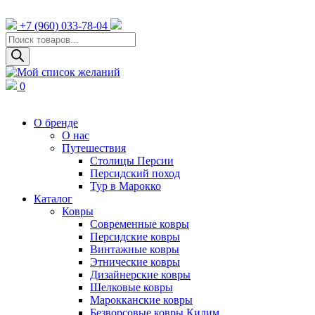
+7 (960) 033-78-04
Поиск
товаров
0
О бренде
О нас
Путешествия
Столицы Персии
Персидский поход
Тур в Марокко
Каталог
Ковры
Cовременные ковры
Персидские ковры
Винтажные ковры
Этнические ковры
Дизайнерские ковры
Шелковые ковры
Марокканские ковры
Безворсовые ковры Килим