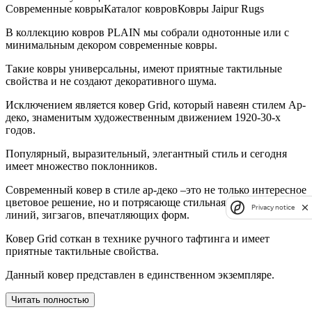
Cовременные ковры
Каталог ковров
Ковры Jaipur Rugs
В коллекцию ковров PLAIN мы собрали однотонные или с
минимальным декором современные ковры.
Такие ковры универсальны, имеют приятные тактильные
свойства и не создают декоративного шума.
Исключением является ковер Grid, который навеян стилем Ар-
деко, знаменитым художественным движением 1920-30-х
годов.
Популярный, выразительный, элегантный стиль и сегодня
имеет множество поклонников.
Современный ковер в стиле ар-деко –это не только интересное
цветовое решение, но и потрясающе стильная комбинация
Privacy notice
линий, зигзагов, впечатляющих форм.
Ковер Grid соткан в технике ручного тафтинга и имеет
приятные тактильные свойства.
Данный ковер представлен в единственном экземпляре.
Читать полностью