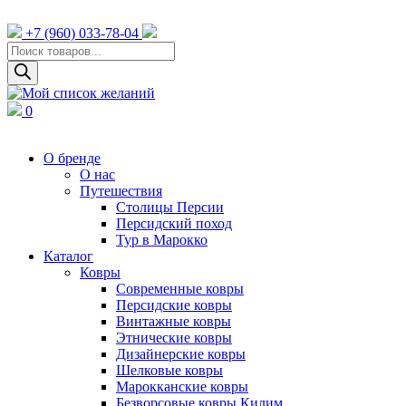
+7 (960) 033-78-04
Поиск
товаров
0
О бренде
О нас
Путешествия
Столицы Персии
Персидский поход
Тур в Марокко
Каталог
Ковры
Cовременные ковры
Персидские ковры
Винтажные ковры
Этнические ковры
Дизайнерские ковры
Шелковые ковры
Марокканские ковры
Безворсовые ковры Килим